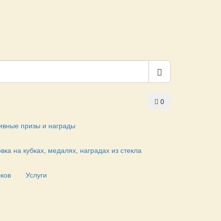
0
ивные призы и награды
вка на кубках, медалях, наградах из стекла
бков
Услуги