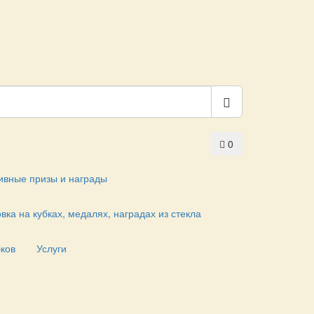
0
ивные призы и награды
вка на кубках, медалях, наградах из стекла
бков
Услуги