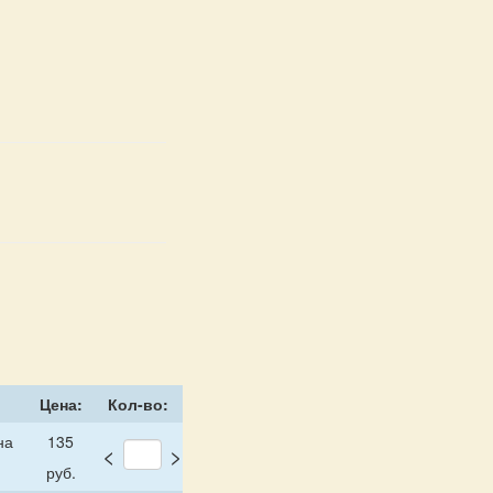
Цена:
Кол-во:
на
135
<
>
руб.