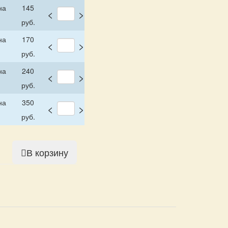
на
145
<
>
руб.
на
170
<
>
руб.
на
240
<
>
руб.
на
350
<
>
руб.
В корзину